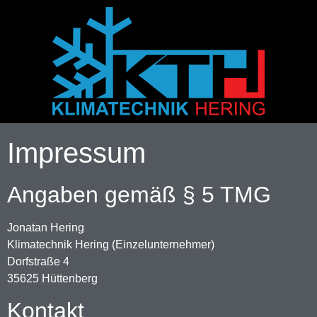
Impressum
Angaben gemäß § 5 TMG
Jonatan Hering
Klimatechnik Hering (Einzelunternehmer)
Dorfstraße 4
35625 Hüttenberg
Kontakt